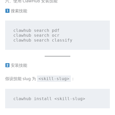
六、使用 ClawHub 安装技能
搜索技能
clawhub search pdf

clawhub search ocr

clawhub search classify
安装技能
假设技能 slug 为
：
<skill-slug>
clawhub install <skill-slug>