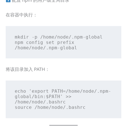
配置 npm 的用户级全局目录
在容器中执行：
mkdir -p /home/node/.npm-global

npm config set prefix 
/home/node/.npm-global
将该目录加入 PATH：
echo 'export PATH=/home/node/.npm-
global/bin:$PATH' >> 
/home/node/.bashrc

source /home/node/.bashrc