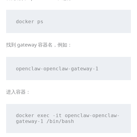
docker ps
找到 gateway 容器名，例如：
openclaw-openclaw-gateway-1
进入容器：
docker exec -it openclaw-openclaw-
gateway-1 /bin/bash