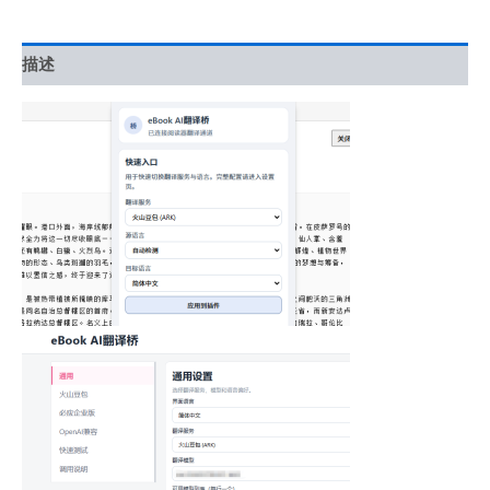
地
优
先
描述
的
电
子
书
阅
读
与
翻
译
系
统
数
量