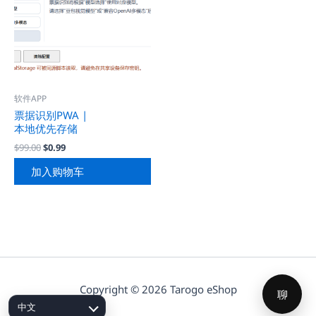
软件APP
票据识别PWA |
本地优先存储
原
当
$
99.00
$
0.99
价
前
为：
价
加入购物车
$99.00。
格
为：
$0.99。
Copyright © 2026 Tarogo eShop
聊
中文