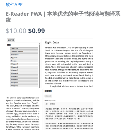
软件APP
E-Reader PWA｜本地优先的电子书阅读与翻译系
统
原
当
$
10.00
$
0.99
价
前
为：
价
$10.00。
格
为：
$0.99。