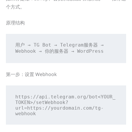
个方式。
原理结构
用户 → TG Bot → Telegram服务器 → 
Webhook → 你的服务器 → WordPress
第一步：设置 Webhook
https://api.telegram.org/bot<YOUR_
TOKEN>/setWebhook?
url=https://yourdomain.com/tg-
webhook