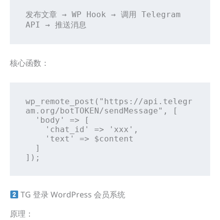
发布文章 → WP Hook → 调用 Telegram 
API → 推送消息
核心函数：
wp_remote_post("https://api.telegr
am.org/botTOKEN/sendMessage", [

  'body' => [

    'chat_id' => 'xxx',

    'text' => $content

  ]

]);
TG 登录 WordPress 会员系统
原理：