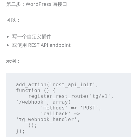
第二步：WordPress 写接口
可以：
写一个自定义插件
或使用 REST API endpoint
示例：
add_action('rest_api_init', 
function () {

    register_rest_route('tg/v1', 
'/webhook', array(

        'methods' => 'POST',

        'callback' => 
'tg_webhook_handler',

    ));

});
