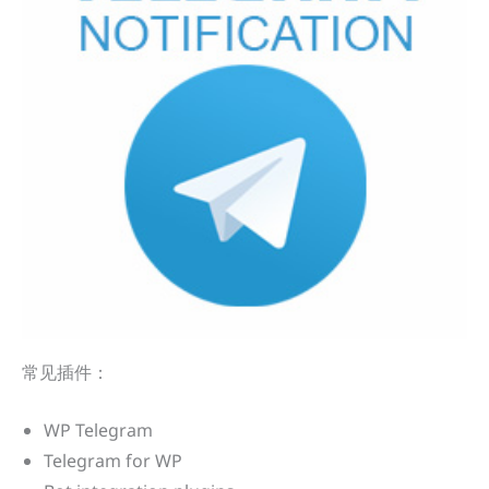
常见插件：
WP Telegram
Telegram for WP