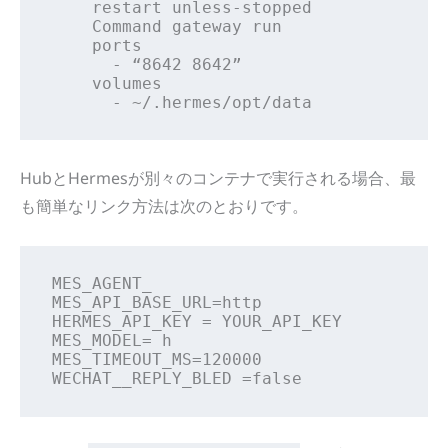
    restart unless-stopped

    Command gateway run

    ports

      - “8642 8642”

    volumes

      - ~/.hermes/opt/data
HubとHermesが別々のコンテナで実行される場合、最
も簡単なリンク方法は次のとおりです。
MES_AGENT_

MES_API_BASE_URL=http

HERMES_API_KEY = YOUR_API_KEY

MES_MODEL= h

MES_TIMEOUT_MS=120000

WECHAT__REPLY_BLED =false