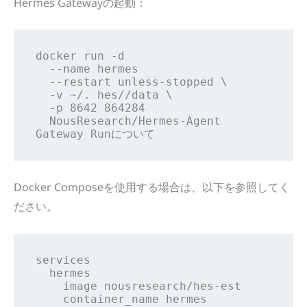
Hermes Gatewayの起動：
docker run -d

  --name hermes

  --restart unless-stopped \

  -v ~/. hes//data \

  -p 8642 864284

  NousResearch/Hermes-Agent 
Gateway Runについて
Docker Composeを使用する場合は、以下を参照してく
ださい。
services

  hermes

    image nousresearch/hes-est

    container_name hermes
