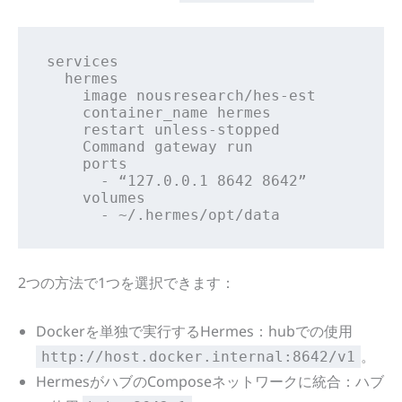
services

  hermes

    image nousresearch/hes-est

    container_name hermes

    restart unless-stopped

    Command gateway run

    ports

      - “127.0.0.1 8642 8642”

    volumes

      - ~/.hermes/opt/data
2つの方法で1つを選択できます：
Dockerを単独で実行するHermes：hubでの使用
。
http://host.docker.internal:8642/v1
HermesがハブのComposeネットワークに統合：ハブ