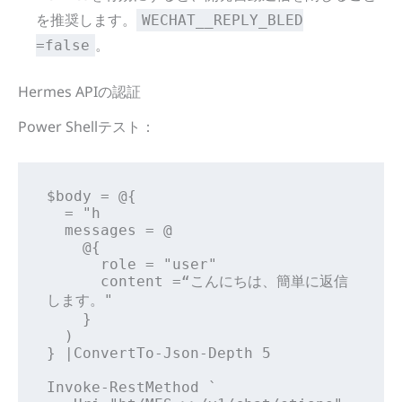
を推奨します。
WECHAT__REPLY_BLED
。
=false
Hermes APIの認証
Power Shellテスト：
$body = @{

  = "h

  messages = @

    @{

      role = "user"

      content =“こんにちは、簡単に返信
します。"

    }

  )

} |ConvertTo-Json-Depth 5

Invoke-RestMethod `
