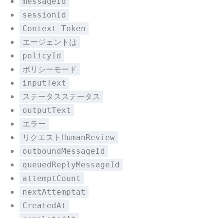
messageId
sessionId
Context Token
エージェントは
policyId
ポリシーモード
inputText
ステータスステータス
outputText
エラー
リクエストHumanReview
outboundMessageId
queuedReplyMessageId
attemptCount
nextAttemptat
CreatedAt