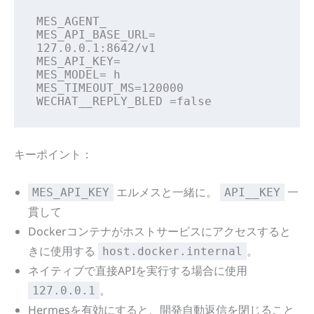
MES_AGENT_

MES_API_BASE_URL= 
127.0.0.1:8642/v1

MES_API_KEY=

MES_MODEL= h

MES_TIMEOUT_MS=120000

WECHAT__REPLY_BLED =false
キーポイント：
エルメスと一緒に。
一
MES_API_KEY
API__KEY
貫して
Dockerコンテナがホストサービスにアクセスすると
きに使用する
。
host.docker.internal
ネイティブで直接APIを実行する場合に使用
。
127.0.0.1
Hermesを有効にすると、開発自動返信を閉じること