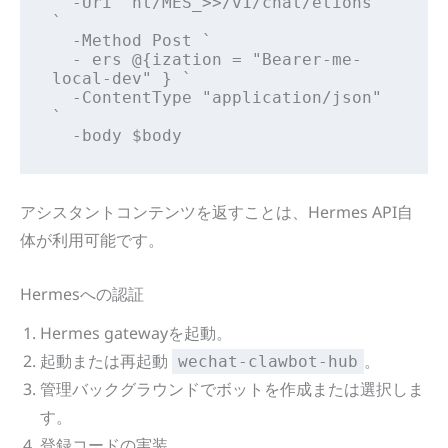
  -Uri "ht/MES_>>/v1/chat/etions" 
`

  -Method Post `

  - ers @{ization = "Bearer-me-
local-dev" } `

  -ContentType "application/json" 
`

  -body $body
アシスタントコンテンツを返すことは、Hermes API自
体が利用可能です。
Hermesへの認証
Hermes gatewayを起動。
起動または再起動
。
wechat-clawbot-hub
管理バックグラウンドでボットを作成または選択しま
す。
登録コードの実装。