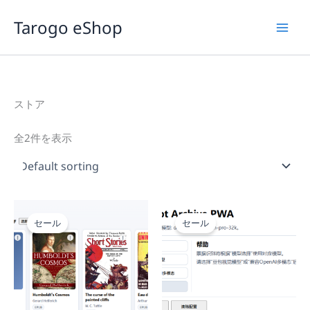
内
Tarogo eShop
容
を
ス
キ
ッ
ストア
プ
全2件を表示
セール
セール