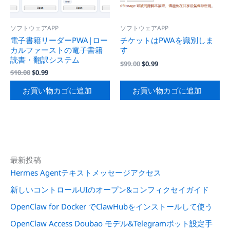
ソフトウェアAPP
ソフトウェアAPP
電子書籍リーダーPWA|ロー
チケットはPWAを識別しま
カルファーストの電子書籍
す
読書・翻訳システム
元
現
$
99.00
$
0.99
の
在
元
現
$
10.00
$
0.99
価
の
の
在
格
価
価
の
お買い物カゴに追加
お買い物カゴに追加
は
格
格
価
$99.00
は
は
格
で
$0.99
$10.00
は
し
で
で
$0.99
た。
す。
し
で
た。
す。
最新投稿
Hermes Agentテキストメッセージアクセス
新しいコントロールUIのオープン&コンフィクセイガイド
OpenClaw for Docker でClawHubをインストールして使う
OpenClaw Access Doubao モデル&Telegramボット設定手